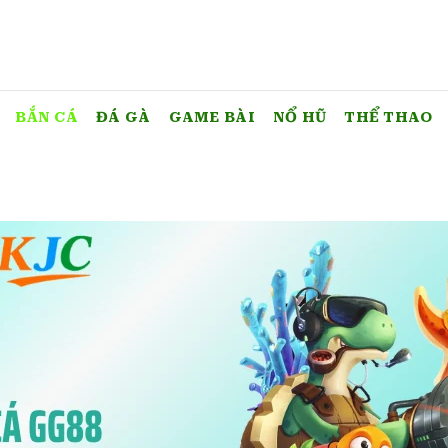
BẮN CÁ
ĐÁ GÀ
GAME BÀI
NỔ HŨ
THỂ THAO