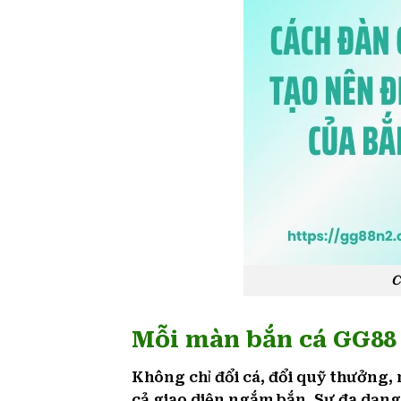
C
Mỗi màn bắn cá GG88 
Không chỉ đổi cá, đổi quỹ thưởng, 
cả giao diện ngắm bắn. Sự đa dạng