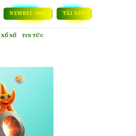
NEWBEI +88K
TẢI APP
XỔ SỐ
TIN TỨC