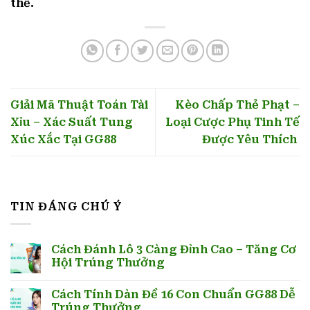
thế.
Giải Mã Thuật Toán Tài
Kèo Chấp Thẻ Phạt –
Xỉu – Xác Suất Tung
Loại Cược Phụ Tinh Tế
Xúc Xắc Tại GG88
Được Yêu Thích
TIN ĐÁNG CHÚ Ý
Cách Đánh Lô 3 Càng Đỉnh Cao – Tăng Cơ
Hội Trúng Thưởng
Cách Tính Dàn Đề 16 Con Chuẩn GG88 Dễ
Trúng Thưởng