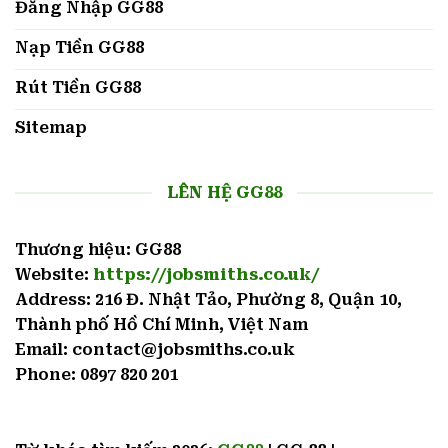
Đăng Nhập GG88
Nạp Tiền GG88
Rút Tiền GG88
Sitemap
LÊN HỆ GG88
Thương hiệu: GG88
Website:
https://jobsmiths.co.uk/
Address: 216 Đ. Nhật Tảo, Phường 8, Quận 10,
Thành phố Hồ Chí Minh, Việt Nam
Email:
contact@jobsmiths.co.uk
Phone: 0897 820 201