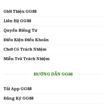
Giới Thiệu GG88
Liên Hệ GG88
Quyền Riêng Tư
Điều Kiện Điều Khoản
Chơi Có Trách Nhiệm
Miễn Trừ Trách Nhiệm
HƯỚNG DẪN GG88
Tải App GG88
Đăng Ký GG88