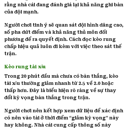
rằng nhà cái đang đánh giá lại khả năng ghi bàn
của đội mạnh.
Người chơi tinh ý sẽ quan sát đội hình dâng cao,
số pha dứt điểm và khả năng thủ môn đối
phương để ra quyết định. Cách đọc kèo rung
chấp hiệu quả luôn đi kèm với việc theo sát thế
trận.
Kèo rung tài xỉu
Trong 20 phút đầu mà chưa có bàn thắng, kèo
tài xỉu thường giảm nhanh từ 2.5 về 2.0 hoặc
thấp hơn. Đây là biểu hiện rõ ràng về sự thay
đổi kỳ vọng bàn thắng trong trận.
Người chơi nên kết hợp xem dữ liệu để xác định
có nên vào tài ở thời điểm “giảm kỳ vọng” này
hay không. Nhà cái cung cấp thông số này