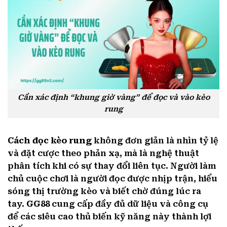
Cần xác định “khung giờ vàng” để đọc và vào kèo
rung
Cách đọc kèo rung
không đơn giản là nhìn tỷ lệ
và đặt cược theo phản xạ, mà là nghệ thuật
phân tích khi có sự thay đổi liên tục. Người làm
chủ cuộc chơi là người đọc được nhịp trận, hiểu
sóng thị trường kèo và biết chờ đúng lúc ra
tay.
GG88
cung cấp đầy đủ dữ liệu và công cụ
để các siêu cao thủ biến kỹ năng này thành lợi