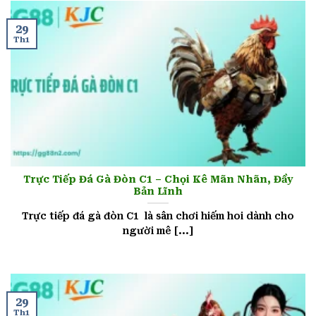
29
Th1
Trực Tiếp Đá Gà Đòn C1 – Chọi Kê Mãn Nhãn, Đầy
Bản Lĩnh
Trực tiếp đá gà đòn C1 là sân chơi hiếm hoi dành cho
người mê [...]
29
Th1