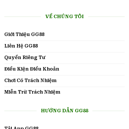
VỀ CHÚNG TÔI
Giới Thiệu GG88
Liên Hệ GG88
Quyền Riêng Tư
Điều Kiện Điều Khoản
Chơi Có Trách Nhiệm
Miễn Trừ Trách Nhiệm
HƯỚNG DẪN GG88
Tải App GG88