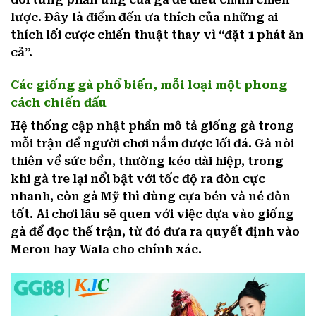
lược. Đây là điểm đến ưa thích của những ai
thích lối cược chiến thuật thay vì “đặt 1 phát ăn
cả”.
Các giống gà phổ biến, mỗi loại một phong
cách chiến đấu
Hệ thống cập nhật phần mô tả giống gà trong
mỗi trận để người chơi nắm được lối đá. Gà nòi
thiên về sức bền, thường kéo dài hiệp, trong
khi gà tre lại nổi bật với tốc độ ra đòn cực
nhanh, còn gà Mỹ thì dùng cựa bén và né đòn
tốt. Ai chơi lâu sẽ quen với việc dựa vào giống
gà để đọc thế trận, từ đó đưa ra quyết định vào
Meron hay Wala cho chính xác.