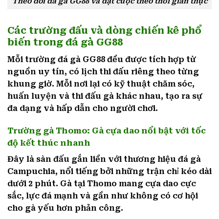
Theo dõi đá gà GG88 và đặt cược theo thời gian thực
Các trường đấu và dòng chiến kê phổ
biến trong đá gà GG88
Mỗi trường đá gà GG88 đều được tích hợp từ
nguồn uy tín, có lịch thi đấu riêng theo từng
khung giờ. Mỗi nơi lại có kỹ thuật chăm sóc,
huấn luyện và thi đấu gà khác nhau, tạo ra sự
đa dạng và hấp dẫn cho người chơi.
Trường gà Thomo: Gà cựa dao nổi bật với tốc
độ kết thúc nhanh
Đây là sàn đấu gắn liền với thương hiệu đá gà
Campuchia, nổi tiếng bởi những trận chỉ kéo dài
dưới 2 phút. Gà tại Thomo mang cựa dao cực
sắc, lực đá mạnh và gần như không có cơ hội
cho gà yếu hơn phản công.