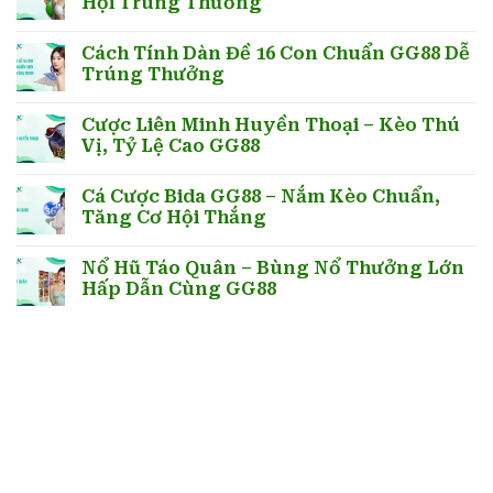
Hội Trúng Thưởng
Cách Tính Dàn Đề 16 Con Chuẩn GG88 Dễ
Trúng Thưởng
Cược Liên Minh Huyền Thoại – Kèo Thú
Vị, Tỷ Lệ Cao GG88
Cá Cược Bida GG88 – Nắm Kèo Chuẩn,
Tăng Cơ Hội Thắng
Nổ Hũ Táo Quân – Bùng Nổ Thưởng Lớn
Hấp Dẫn Cùng GG88