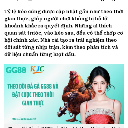
Tỷ lệ kèo cũng được cập nhật gần như theo thời
gian thực, giúp người chơi không bị bỏ lỡ
khoảnh khắc ra quyết định. Những ai thích
quan sát trước, vào kèo sau, đều có thể chớp cơ
hội chính xác. Nhà cái tạo ra trải nghiệm theo
dõi sát từng nhịp trận, kèm theo phân tích và
dữ liệu chuẩn từng lượt đấu.