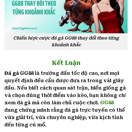
Chiến lược cược đá gà GG88 thay đổi theo từng
khoảnh khắc
Kết Luận
Đá gà GG88
là trường đấu tốc độ cao, nơi mọi
quyết định đều cần được đưa ra trong vài giây
đầu. Nếu biết cách quan sát trận, hiểu giống gà
và chọn đúng thời điểm vào kèo, bạn không chỉ
xem đá gà mà còn làm chủ cuộc chơi.
GG88
đang chứng minh rằng đá gà trực tuyến có thể
vừa giải trí, vừa chuyên nghiệp, vừa kịch tính
đến từng cú mổ.