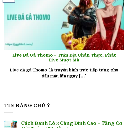
Live Đá Gà Thomo – Trận Địa Chân Thực, Phát
Live Mượt Mà
Live đá gà Thomo là truyền hình trực tiếp từng pha
đấu máu lửa ngay [...]
TIN ĐÁNG CHÚ Ý
Cách Đánh Lô 3 Càng Đỉnh Cao – Tăng Cơ