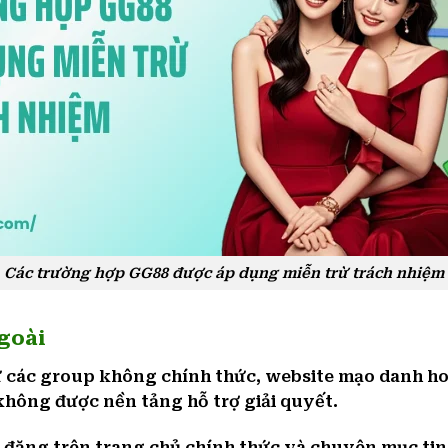
Các trường hợp GG88 được áp dụng miễn trừ trách nhiệm
ngoài
 các group không chính thức, website mạo danh hoặ
ẽ không được nền tảng hỗ trợ giải quyết.
 đăng trên trang chủ chính thức và chuyên mục tin 