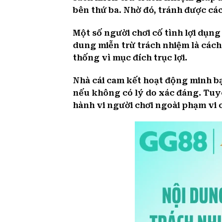
bên thứ ba. Nhờ đó, tránh được cá
Một số người chơi cố tình lợi dụng
dung miễn trừ trách nhiệm là cách
thống vì mục đích trục lợi.
Nhà cái cam kết hoạt động minh bạ
nếu không có lý do xác đáng. Tuy
hành vi người chơi ngoài phạm vi 