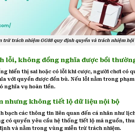
 trừ trách nhiệm GG88 quy định quyền và trách nhiệm hội
nh lỗi, không đồng nghĩa được bồi thườn
g hiển thị sai hoặc có lỗi khi cược, người chơi có 
a với quyền được đền bù. Nếu lỗi nằm trong phạm 
ó nghĩa vụ hoàn tiền.
n nhưng không tiết lộ dữ liệu nội bộ
bạch các thông tin liên quan đến cá nhân như lịch s
g có quyền yêu cầu hệ thống tiết lộ mã nguồn, thu
 định và nằm trong vùng miễn trừ trách nhiệm.