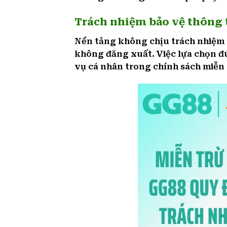
Trách nhiệm bảo vệ thông t
Nền tảng không chịu trách nhiệm 
không đăng xuất. Việc lựa chọn đún
vụ cá nhân trong chính sách miễn 