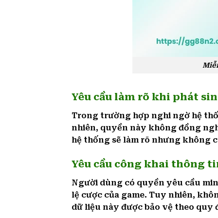
Miễn
Yêu cầu làm rõ khi phát si
Trong trường hợp nghi ngờ hệ thốn
nhiên, quyền này không đồng nghĩ
hệ thống sẽ làm rõ nhưng không c
Yêu cầu công khai thông ti
Người dùng có quyền yêu cầu minh 
lệ cược của game. Tuy nhiên, khôn
dữ liệu này được bảo vệ theo quy