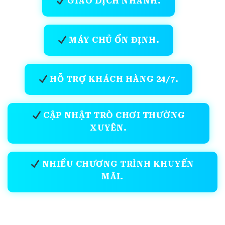
GIAO DỊCH NHANH.
Hỗ trợ Android, iOS và PC.
Điểm mạnh của GG88 là quy tụ nhiều nhà
MÁY CHỦ ỔN ĐỊNH.
phát hành game uy tín trên cùng một nền
tảng, giúp người chơi chỉ cần một tài khoản
để trải nghiệm hàng trăm trò chơi khác nhau.
HỖ TRỢ KHÁCH HÀNG 24/7.
Hệ sinh thái trò chơi
Cá cược thể thao
CẬP NHẬT TRÒ CHƠI THƯỜNG
Người chơi có thể tham gia đa dạng bộ môn:
XUYÊN.
Bóng đá
NHIỀU CHƯƠNG TRÌNH KHUYẾN
Bóng rổ
MÃI.
Tennis
Cầu lông