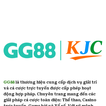
Bóng chuyền
Esports
Tỷ lệ kèo được cập nhật liên tục theo thời
gian thực.
Casino trực tuyến
Casino Live mang đến trải nghiệm chân thực
với:
Dealer trực tiếp
Baccarat
GG88
là thương hiệu cung cấp dịch vụ giải trí
và cá cược trực tuyến được cấp phép hoạt
♠ Blackjack
động hợp pháp. Chuyên trang mang đến các
giải pháp cá cược toàn diện: Thể thao, Casino
Roulette
trực tuyến, Game bài và Xổ số. Với sứ mệnh