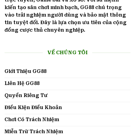
kiến tạo sân chơi minh bạch, GG88 chú trọng
Dragon Tiger
vào trải nghiệm người dùng và bảo mật thông
tin tuyệt đối. Đây là lựa chọn ưu tiên của cộng
Sicbo
đồng cược thủ chuyên nghiệp.
Poker
Toàn bộ kết quả hiển thị minh bạch và được
VỀ CHÚNG TÔI
cập nhật theo thời gian thực.
Giới Thiệu GG88
Slot Game Nổ Hũ
Kho Slot sở hữu hàng trăm trò chơi với nhiều
Liên Hệ GG88
chủ đề hấp dẫn.
Quyền Riêng Tư
Đồ họa đẹp mắt
Điều Kiện Điều Khoản
Jackpot giá trị lớn
Chơi Có Trách Nhiệm
Miễn Trừ Trách Nhiệm
Nhiều vòng thưởng